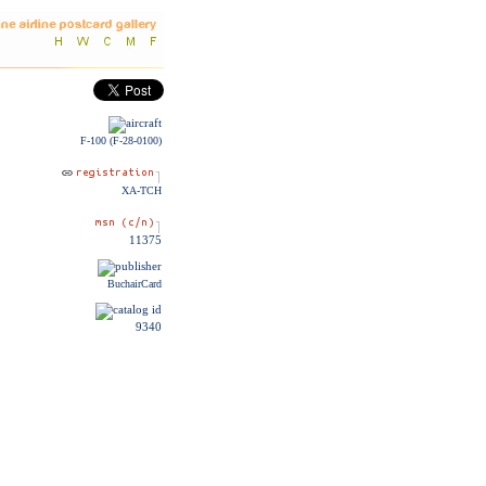
F-100 (F-28-0100)
XA-TCH
11375
BuchairCard
9340