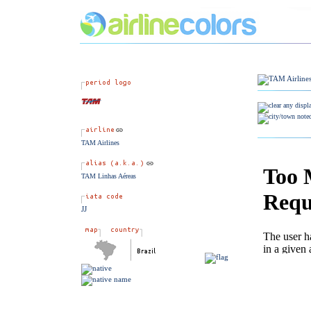
TAM Airlines
TAM Linhas Aéreas
JJ