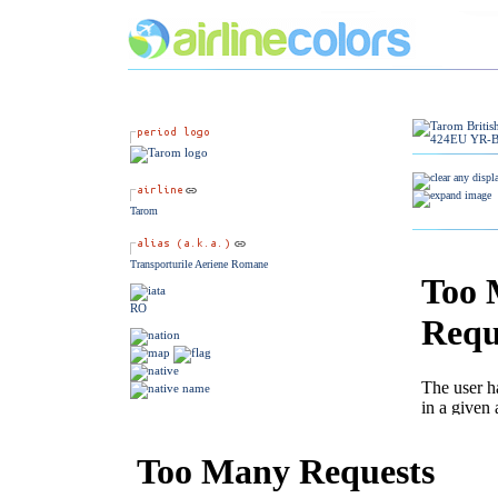
Tarom
Transporturile Aeriene Romane
RO