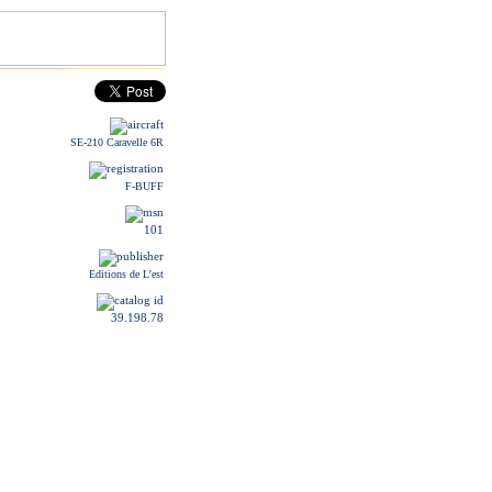
SE-210 Caravelle 6R
F-BUFF
101
Editions de L’est
39.198.78