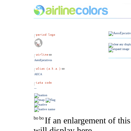
AeroEjecutivos
AECA
--