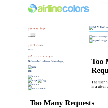
NLM
Nederlandse Luchtvaart Maatschappij
HN