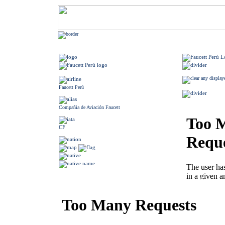
Faucett Perú
Compañia de Aviación Faucett
CF