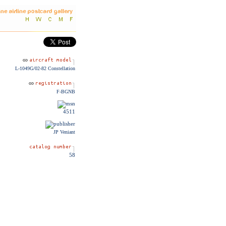
L-1049G/02-82 Constellation
F-BGNB
4511
JP Veniant
58