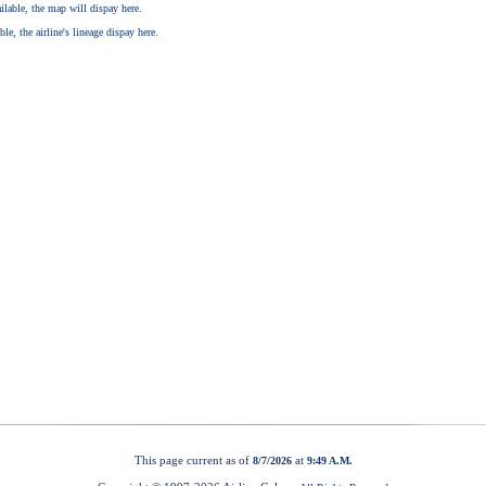
This page current as of
at
8/7/2026
9:49 A.M.