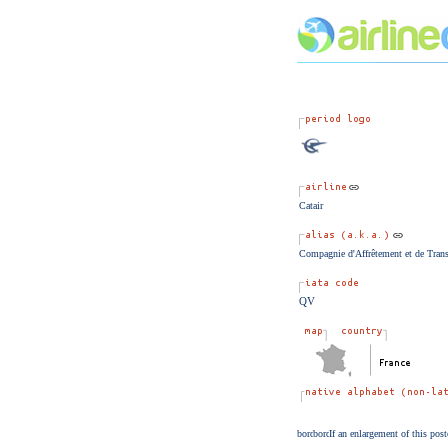
Catair
Compagnie d'Affrêtement et de Trans
QV