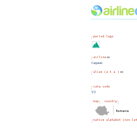
Carpatair
V3