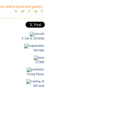
F-100 (F-28-0100)
YR-FKB
11369
Flying Photos
HY-044