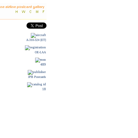
A-310-324 [ET]
OE-LAA
489
JPB Postcards
18