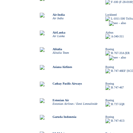
F-100 (F-28-0100
Air-India
Lockheed
Air India
L-1011-500 TriSta
AirLanka
Airbus
Air Lanka
A-340-311
Alitalia
Boeing
Alitalia Team
B.767-33A [ER
Asiana Airlines
Boeing
B.747-48EF [SC
Cathay Pacific Airways
Boeing
B.747-467
Estonian Air
Boeing
Estonian Airlines / Eesti Lennulinide
B.737-5Q8
Garuda Indonesia
Boeing
B.747-4U3