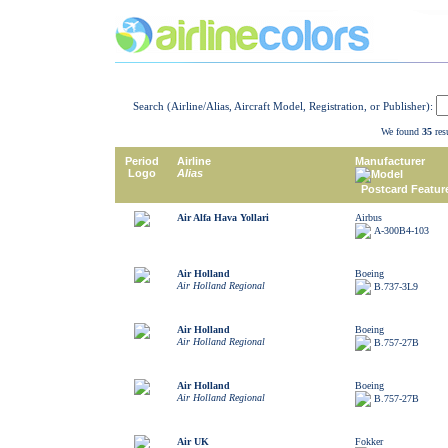
Search (Airline/Alias, Aircraft Model, Registration, or Publisher):
We found
35
resu
Period
Airline
Manufacturer
Logo
Alias
Model
Postcard Featur
Air Alfa Hava Yollari
Airbus
A-300B4-103
Air Holland
Boeing
Air Holland Regional
B.737-3L9
Air Holland
Boeing
Air Holland Regional
B.757-27B
Air Holland
Boeing
Air Holland Regional
B.757-27B
Air UK
Fokker