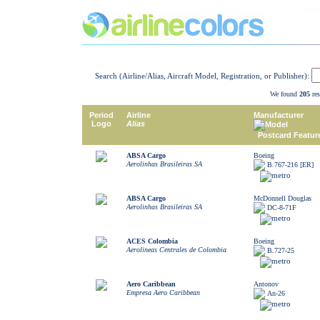
Search (Airline/Alias, Aircraft Model, Registration, or Publisher):
We found
205
res
Period
Airline
Manufacturer
Logo
Alias
Model
Postcard Featur
ABSA Cargo
Boeing
Aerolinhas Brasileiras SA
B.767-216 [ER]
ABSA Cargo
McDonnell Douglas
Aerolinhas Brasileiras SA
DC-8-71F
ACES Colombia
Boeing
Aerolineas Centrales de Colombia
B.727-25
Aero Caribbean
Antonov
Empresa Aero Caribbean
An-26