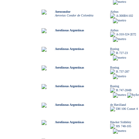
Aerocondor
Airbus
Aerovias Condor de Colombia
A-300B4-102
Aerolineas Argentinas
Airbus
A-310-324 [ET]
Aerolineas Argentinas
Boeing
B.727-23
Aerolineas Argentinas
Boeing
B.737-287
Aerolineas Argentinas
Boeing
B.747-284B
Aerolineas Argentinas
de Havilland
DH 106 Comet 4
Aerolineas Argentinas
Hawker Siddeley
HS 748-105