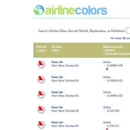
Search (Airline/Alias, Aircraft Model, Registration, or Publisher):
We found
30
resu
Period
Airline
Manufacturer
Logo
Alias
Model
Postcard Featur
Onur Air
Airbus
Onur Hava Tasimacilik
A-300B4-103
Onur Air
Airbus
Onur Hava Tasimacilik
A-300B4-103
Onur Air
Airbus
Onur Hava Tasimacilik
A-300B4-103
Onur Air
Airbus
Onur Hava Tasimacilik
A-320-200
Onur Air
Airbus
Onur Hava Tasimacilik
A-320-211