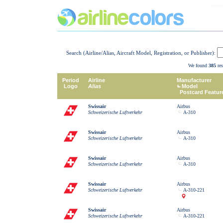
Search (Airline/Alias, Aircraft Model, Registration, or Publisher):
We found
385
res
Period
Airline
Manufacturer
Logo
Alias
Model
Postcard Featur
Swissair
Airbus
Schweizerische Luftverkehr
A-310
Swissair
Airbus
Schweizerische Luftverkehr
A-310
Swissair
Airbus
Schweizerische Luftverkehr
A-310
Swissair
Airbus
Schweizerische Luftverkehr
A-310-221
Swissair
Airbus
Schweizerische Luftverkehr
A-310-221