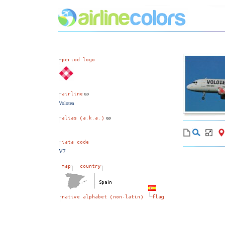
Volotea
V7