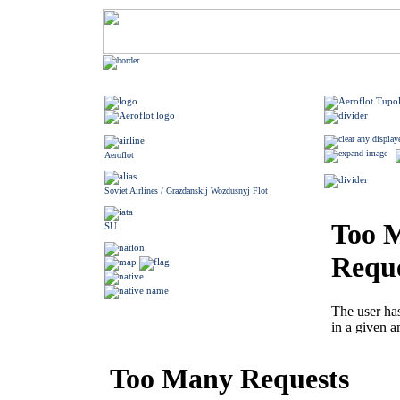
Aeroflot
Soviet Airlines / Grazdanskij Wozdusnyj Flot
SU