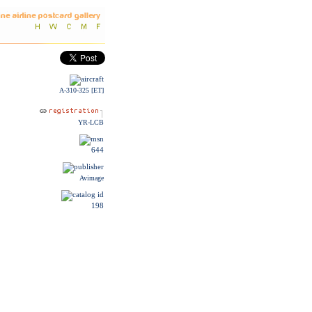
A-310-325 [ET]
YR-LCB
644
Avimage
198