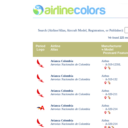
Search (Airline/Alias, Aircraft Model, Registration, or Publisher):
We found
225
res
Period
Airline
Manufacturer
Logo
Alias
Model
Postcard Featur
Avianca Colombia
Airbus
Aerovias Nacionales de Colombia
A-319-123SL
Avianca Colombia
Airbus
Aerovias Nacionales de Colombia
A-319-132
Avianca Colombia
Airbus
Aerovias Nacionales de Colombia
A-320-211
Avianca Colombia
Airbus
Aerovias Nacionales de Colombia
A-320-214
Avianca Colombia
Airbus
Aerovias Nacionales de Colombia
A-320-214