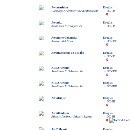
Aéromaritime
Douglas
Compagnie Aéromaritime d'Affrêtement
DC-6B
Aeronica
Douglas
Aerolineas Nicaraguenses
DC-6B
Aeronorte Colombia
Douglas
Aerovias del Norte
DC-6BF
Aerotransporte de España
Douglas
DC-6B
AESA Airlines
Douglas
Aerolineas El Salvador SA
DC-6BF
AESA Airlines
Douglas
Aerolineas El Salvador SA
DC-6BF
Air Afrique
Douglas
DC-6B
Air Atlantique
Douglas
Atlantic Airlines / Atlantic Express
DC-6B
Air Djibouti
Douglas