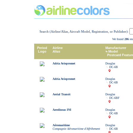
Search (Airline/Alias, Aircraft Model, Registration, or Publisher):
We found
286
res
Period
Airline
Manufacturer
Logo
Alias
Model
Postcard Featur
Adria Aviopromet
Douglas
DC-6B
Adria Aviopromet
Douglas
DC-6B
Aerial Transit
Douglas
DC-6BF
Aerolineas INI
Douglas
DC-6B
Aéromaritime
Douglas
Compagnie Aéromaritime d'Affrêtement
DC-6B